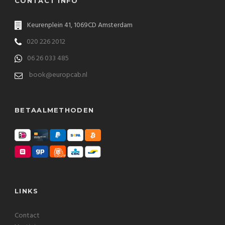
CONTACT INFO
Keurenplein 41, 1069CD Amsterdam
020 226 2012
06 26 033 485
book@europcab.nl
BETAALMETHODEN
LINKS
Contact