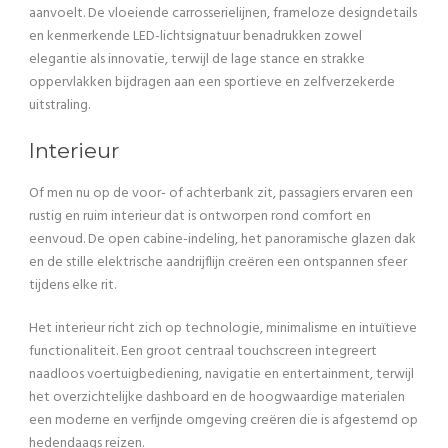
aanvoelt. De vloeiende carrosserielijnen, frameloze designdetails
en kenmerkende LED-lichtsignatuur benadrukken zowel
elegantie als innovatie, terwijl de lage stance en strakke
oppervlakken bijdragen aan een sportieve en zelfverzekerde
uitstraling.
Interieur
Of men nu op de voor- of achterbank zit, passagiers ervaren een
rustig en ruim interieur dat is ontworpen rond comfort en
eenvoud. De open cabine-indeling, het panoramische glazen dak
en de stille elektrische aandrijflijn creëren een ontspannen sfeer
tijdens elke rit.
Het interieur richt zich op technologie, minimalisme en intuïtieve
functionaliteit. Een groot centraal touchscreen integreert
naadloos voertuigbediening, navigatie en entertainment, terwijl
het overzichtelijke dashboard en de hoogwaardige materialen
een moderne en verfijnde omgeving creëren die is afgestemd op
hedendaags reizen.