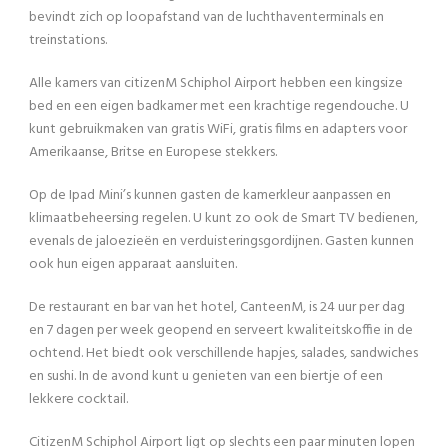
bevindt zich op loopafstand van de luchthaventerminals en
treinstations.
Alle kamers van citizenM Schiphol Airport hebben een kingsize
bed en een eigen badkamer met een krachtige regendouche. U
kunt gebruikmaken van gratis WiFi, gratis films en adapters voor
Amerikaanse, Britse en Europese stekkers.
Op de Ipad Mini’s kunnen gasten de kamerkleur aanpassen en
klimaatbeheersing regelen. U kunt zo ook de Smart TV bedienen,
evenals de jaloezieën en verduisteringsgordijnen. Gasten kunnen
ook hun eigen apparaat aansluiten.
De restaurant en bar van het hotel, CanteenM, is 24 uur per dag
en 7 dagen per week geopend en serveert kwaliteitskoffie in de
ochtend. Het biedt ook verschillende hapjes, salades, sandwiches
en sushi. In de avond kunt u genieten van een biertje of een
lekkere cocktail.
CitizenM Schiphol Airport ligt op slechts een paar minuten lopen