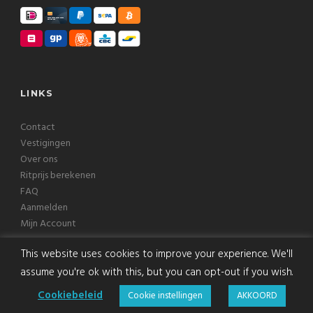
LINKS
Contact
Vestigingen
Over ons
Ritprijs berekenen
FAQ
Aanmelden
Mijn Account
This website uses cookies to improve your experience. We'll
assume you're ok with this, but you can opt-out if you wish.
Copyright © 2026 Europcab B.V. Alle rechten voorbehouden
Cookiebeleid
Cookie instellingen
AKKOORD
Voorwaarden
|
Privacy
|
Disclaimer
|
Cookies