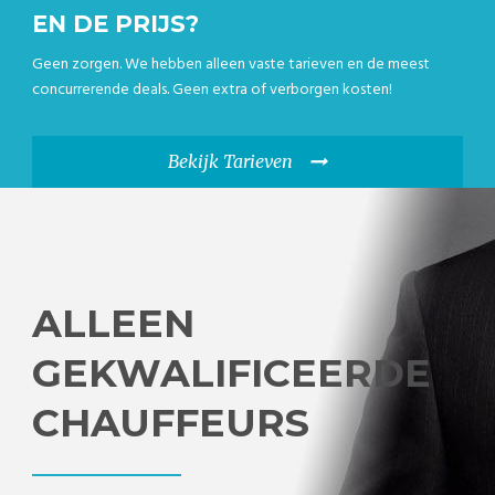
EN DE PRIJS?
Geen zorgen. We hebben alleen vaste tarieven en de meest
concurrerende deals. Geen extra of verborgen kosten!
Bekijk Tarieven
ALLEEN
GEKWALIFICEERDE
CHAUFFEURS