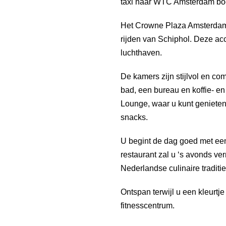
taxi naar WTC Amsterdam boek
Het Crowne Plaza Amsterdam S
rijden van Schiphol. Deze ac
luchthaven.
De kamers zijn stijlvol en c
bad, een bureau en koffie- en
Lounge, waar u kunt genieten v
snacks.
U begint de dag goed met een o
restaurant zal u ‘s avonds ve
Nederlandse culinaire traditie
Ontspan terwijl u een kleurtje 
fitnesscentrum.