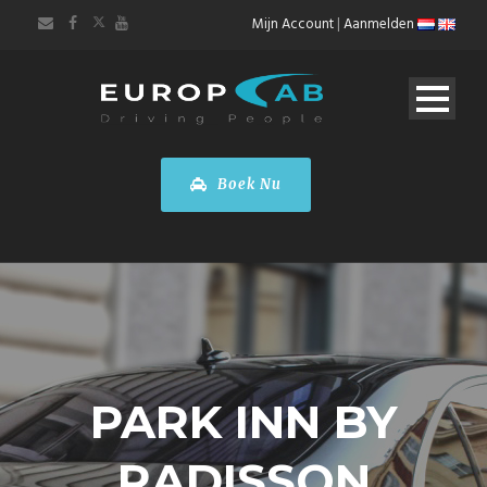
Mijn Account
|
Aanmelden
Boek Nu
PARK INN BY
RADISSON