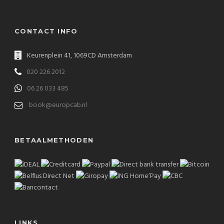
CONTACT INFO
Keurenplein 41, 1069CD Amsterdam
020 226 2012
06 26 033 485
book@europcab.nl
BETAALMETHODEN
LINKS