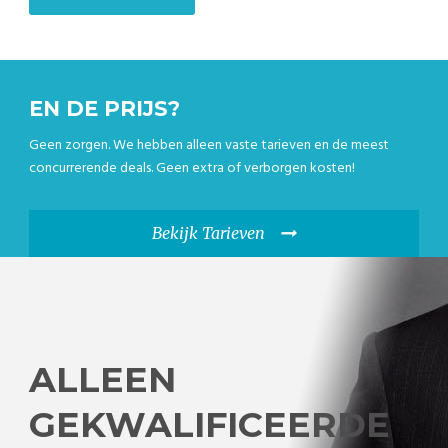
EN DE PRIJS?
Geen zorgen. We hebben alleen vaste tarieven en de meest
concurrerende deals. Geen extra of verborgen kosten!
Bekijk Tarieven
ALLEEN
GEKWALIFICEERDE