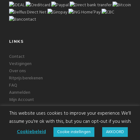
LINKS
Contact
Vestigingen
Over ons
Ritprijs berekenen
FAQ
Aanmelden
Mijn Account
This website uses cookies to improve your experience. We'll
assume you're ok with this, but you can opt-out if you wish.
Copyright © 2026 Europcab B.V. Alle rechten voorbehouden
Cookiebeleid
Cookie instellingen
AKKOORD
Voorwaarden
|
Privacy
|
Disclaimer
|
Cookies