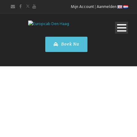
Mijn Account
|
Aanmelden
Boek Nu
STADSTOURS