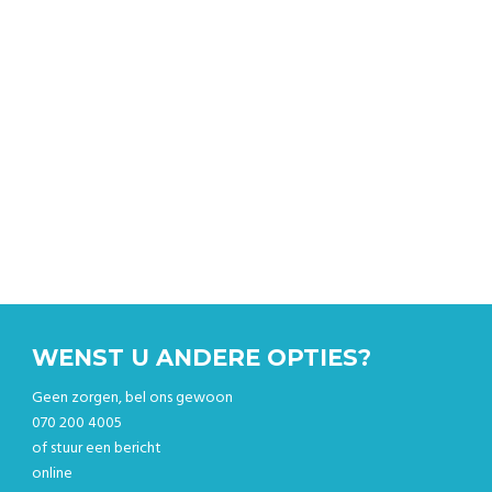
Bekijk prijzen en boek gelijk online
WENST U ANDERE OPTIES?
Geen zorgen, bel ons gewoon
070 200 4005
of stuur een bericht
online