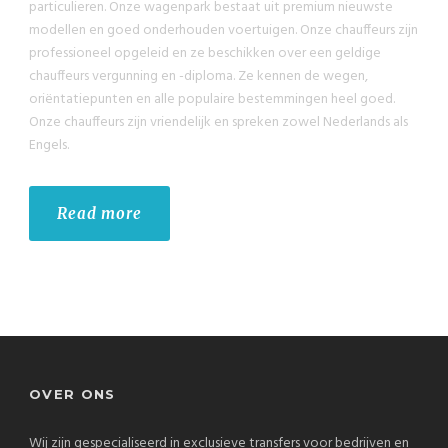
particulieren. Onze wagenpark bestaat uit premium nieuwste
modellen en goed onderhouden voertuigen. Onze chauffeurs zijn
professioneel opgeleid en ze beschikken over een geldige
chauffeurs vergunning en -diploma. Ze kennen de wegen,
oriëntatiepunten en alle populaire bestemmingen heel goed.
Onze chauffeurs zijn vriendelijk en spreken zowel Nederlands als
Engels.
Read more
OVER ONS
Wij zijn gespecialiseerd in exclusieve transfers voor bedrijven en