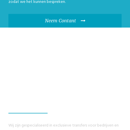
zodat we het kunnen bespreken.
Neem Contant
WIJ GARANDEREN,
U ZULT EEN
GEWELDIG
ERVARING HEBBEN
Wij zijn gespecialiseerd in exclusieve transfers voor bedrijven en