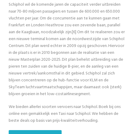
Schiphol wil de komende jaren de capaciteit verder uitbreiden
naar 70-80 miljoen passagiers en tussen de 600.000 en 650.000
vluchten per jaar. Om de concurrentie aan te kunnen gaan met
Frankfurt en Londen Heathrow zou een zevende baan, parallel
aan de Kaagbaan, noodzakelijk zijn.[6] Om dit te realiseren zou er
een nieuwe terminal komen aan de noordwestzijde van Schiphol
Centrum. Dit plan werd echter in 2009 opzij geschoven. Hiervoor
in de plaats is er in 2010 begonnen aan de realisatie van een
nieuw Masterplan 2020-2025. Dit plan behelst uitbreiding van de
pieren ten zuiden van de huidige B-pier, en de aanleg van een
nieuwe vertrek/aankomsthal in dit gebied. Schiphol zal zich
blijven concentreren op de hub-functie voor KLM en de
SkyTeam luchtvaartmaatschappijen, maar daarnaast ook (sterk)
blijven groeien in het low-costairlinesegment.
We bieden allerlei soorten vervoers naar Schiphol. Boek bij ons
online een gemakkelijk een Taxi naar Schiphol. We hebben de
beste deals op basis van prijs-kwaliteitverhouding.