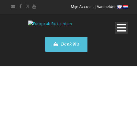
Mijn Account
|
Aanmelden
Boek Nu
Taxi Schiphol
Airport