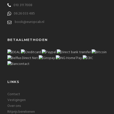
010 311 7008
06 26 033 485
book@europcab.nl
BETAALMETHODEN
LINKS
Contact
Vestigingen
Over ons
Ritprijs berekenen