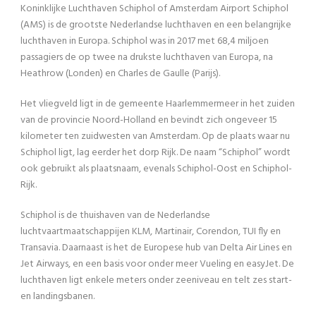
Koninklijke Luchthaven Schiphol of Amsterdam Airport Schiphol
(AMS) is de grootste Nederlandse luchthaven en een belangrijke
luchthaven in Europa. Schiphol was in 2017 met 68,4 miljoen
passagiers de op twee na drukste luchthaven van Europa, na
Heathrow (Londen) en Charles de Gaulle (Parijs).
Het vliegveld ligt in de gemeente Haarlemmermeer in het zuiden
van de provincie Noord-Holland en bevindt zich ongeveer 15
kilometer ten zuidwesten van Amsterdam. Op de plaats waar nu
Schiphol ligt, lag eerder het dorp Rijk. De naam “Schiphol” wordt
ook gebruikt als plaatsnaam, evenals Schiphol-Oost en Schiphol-
Rijk.
Schiphol is de thuishaven van de Nederlandse
luchtvaartmaatschappijen KLM, Martinair, Corendon, TUI fly en
Transavia. Daarnaast is het de Europese hub van Delta Air Lines en
Jet Airways, en een basis voor onder meer Vueling en easyJet. De
luchthaven ligt enkele meters onder zeeniveau en telt zes start-
en landingsbanen.