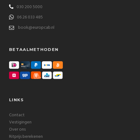
030 200 5000
06 26 033 485
book@europcab.nl
BETAALMETHODEN
LINKS
Contact
Vestigingen
Over ons
Ritprijs berekenen