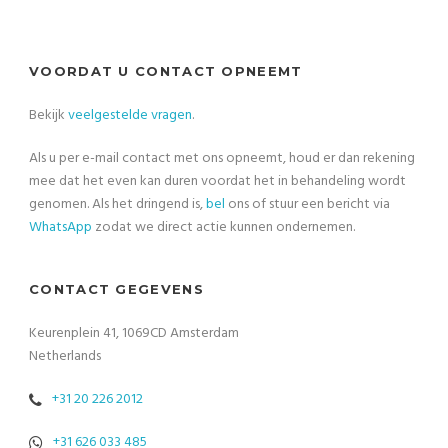
VOORDAT U CONTACT OPNEEMT
Bekijk
veelgestelde vragen
.
Als u per e-mail contact met ons opneemt, houd er dan rekening
mee dat het even kan duren voordat het in behandeling wordt
genomen. Als het dringend is,
bel
ons of stuur een bericht via
WhatsApp
zodat we direct actie kunnen ondernemen.
CONTACT GEGEVENS
Keurenplein 41, 1069CD Amsterdam
Netherlands
+31 20 226 2012
+31 626 033 485