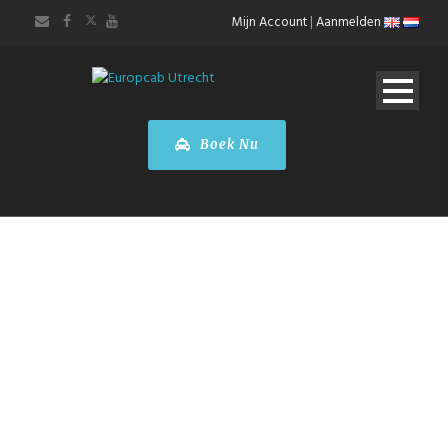
Mijn Account
|
Aanmelden
Boek Nu
Taxi Brussel
Zaventem