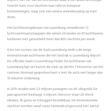
Airport, niet ver van de hoofdstad, waar u niet alleen als reiziger
terecht kunt voor vluchten naar talloze Europese
bestemmingen, maar ook een unieke winkelervaring op kunt
doen.
Het luchthavengebouw van Luxemburg verwelkomt 13
luchtvaartmaatschappijen die samen 24 landen en 67 luchthavens
bedienen met gemiddeld meer dan 800 vluchten per week.
6 km ten oosten van de stad Luxemburg vindt u de enige
internationale luchthaven die het land rijk is: Luxemburg Airport.
De officiële naam is Luxemburg-Findel. De luchthaven van
Luxemburg ligt net buiten de stad, op slechts 7 kilometer van het
centrum. Normaal gesproken bent u met de auto niet langer dan
15 minuten onderweg.
In 2015 reisden ruim 2,5 miljoen passagiers via dit vliegveld. De
jaarcapaciteit bedraagt 3 miljoen. Hiervoor staan 26 check-
inbalies, 18 gates en 6 bruggen beschikbaar. De internationale
vluchten worden vanaf twee terminals uitgevoerd. Het aantal