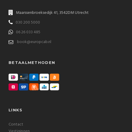
Maarssenbroeksedijk 41, 3542DM Utrecht
030 200 5000
06 26 033 485
book@europcab.nl
BETAALMETHODEN
LINKS
Contact
Vestigingen